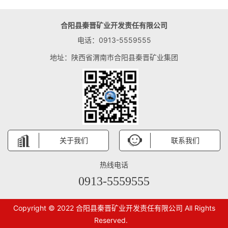
利
合阳县秦晋矿业开发责任有限公司
电话：0913-5559555
地址：陕西省渭南市合阳县秦晋矿业集团
关于我们
联系我们
热线电话
0913-5559555
Copyright © 2022 合阳县秦晋矿业开发责任有限公司 All Rights
Reserved.