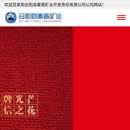
欢迎您来到合阳县秦晋矿业开发责任有限公司公司网站！